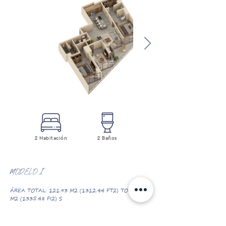
2 Habitación
2 Baños
MODELO I
ÁREA TOTAL: 121.93 M2 (1312.44 FT2) TO 124.07
M2 (1335.48 FI2) S
ÁREA INTERIOR: 106.28 M2 (1143.98 FT2) TO
108.14 M2 (1164.01 FT2)