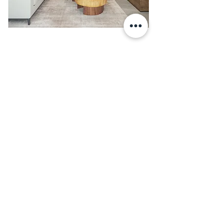
Penthouses nivel 10
2 dormitorios
2 baños
Área total: 150 m2 a 155
m2
Terraza: Desde 13 m2
Explore