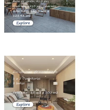
Área de jardín:
41
0 pies
cuadrados a
423 pies cuadrados
Área total: 120.1 m2 a
128.43 m2
Explore
Residencias de nivel medio
1 o 2 Dormitorios
2 baños
Área total: 85 m2 a 100 m2
Explore